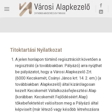
Skip
to
content
Titoktartási Nyilatkozat
A jelen honlapon történő regisztrációt követően a
regisztráló (a továbbiakban: Pályázó) arra nyújthat
be pályázatot, hogy a Városi Alapkezelő Zrt.
(6000 Kecskemét, Csányi János krt. 14. 2. em.) (a
továbbiakban: Alapkezelő) által kizárólagosan
kezelt Kecskemét Vállalkozásfejlesztési Alap
(korábban: Kecskemét Fejlődéséért Alap)
tőkebefektetést valósítson meg a Pályázó által
képviselt (már létező vagy később létrehozásra