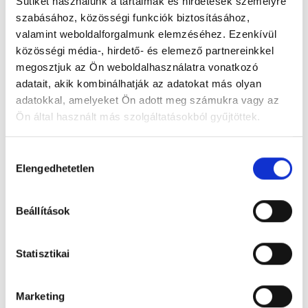
Sütiket használunk a tartalmak és hirdetések személyre
nyilvános adatnak minősülnek [Infotv.: 27. § (3).
szabásához, közösségi funkciók biztosításához,
bek.], így ezek nyilvánosságára vonatkozó
valamint weboldalforgalmunk elemzéséhez. Ezenkívül
törvényi rendelkezéseknek az Alapkezelő
közösségi média-, hirdető- és elemező partnereinkkel
köteles eleget tenni.
megosztjuk az Ön weboldalhasználatra vonatkozó
Az Infotv. 27. § (3) bek. alapján a nyilvánosságra
adatait, akik kombinálhatják az adatokat más olyan
hozatal nem eredményezheti az olyan adatokhoz
adatokkal, amelyeket Ön adott meg számukra vagy az
– így különösen a védett ismerethez – való
Ön által használt más szolgáltatásokból gyűjtöttek.
hozzáférést, amelyek megismerése az üzleti
tevékenység végzése szempontjából aránytalan
Hozzájárulás
sérelmet okozna a Pályázónak.
Elengedhetetlen
kiválasztása
Fentiekre tekintettel közérdekből nyilvános
adatnak minősül különösen az
Beállítások
együttműködésének ténye, a Pályázó által
tulajdonolt (már létező vagy később létrehozásra
kerülő) gazdasági társaság neve, az
Statisztikai
együttműködés tárgyának általános megjelölése,
helyszíne, időtartama, az Alapkezelő által juttatott
Marketing
tőke, és az együttműködés során realizált