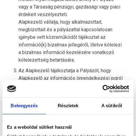
vagy a Társaság pénzügyi, gazdasági vagy piaci
érdekeit veszélyezteti.
Alapkezelő vállalja, hogy alkalmazottait,
megbízottait és a pályázattal kapcsolatosan
igénybe vett közreműködőt tájékoztat az
információ(k) bizalmas jellegéről, illetve kötelezi
a bizalmas információ kezelésére vonatkozó
kötelezettség betartására.
Az Alapkezelő tájékoztatja a Pályázót, hogy
Alapkezelő az információs önrendelkezési jogról
és az információszabadságról szóló 2011. évi
CXII. törvény (továbbiakban: Infotv.) hatálya alá
tartozik, így amennyiben a pályázat
Beleegyezés
Részletek
A sütikről
eredményeként a reménybeli jövőbeli
együttműködés megvalósul, az Alapkezelő által
kihelyezett tőke közpénz jellege alapján az
Ez a weboldal sütiket használ
együttműködés főbb adatai közérdekből