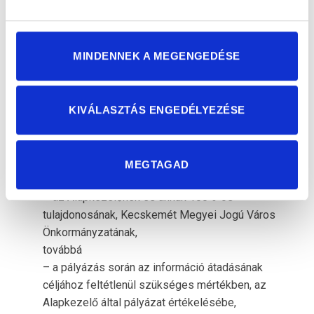
hozam.
Amennyiben a 4. pontban felsorolt információk,
MINDENNEK A MEGENGEDÉSE
adatok, ismeretek és dokumentumok kezelése,
illetve felhasználása azzal jár, hogy ezekhez
harmadik személy hozzáfér, a kezeléshez, illetve
felhasználáshoz a másik Pályázó/Társaság
KIVÁLASZTÁS ENGEDÉLYEZÉSE
előzetes írásbeli felhatalmazása szükséges,
kivéve
– az 5. pontban felsorolt közérdekből nyilvános
MEGTAGAD
adatokat,
– az Alapkezelőnek és annak 100%-os
tulajdonosának, Kecskemét Megyei Jogú Város
Önkormányzatának,
továbbá
– a pályázás során az információ átadásának
céljához feltétlenül szükséges mértékben, az
Alapkezelő által pályázat értékelésébe,