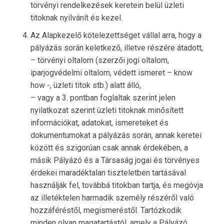
törvényi rendelkezések keretein belül üzleti
titoknak nyilvánít és kezel.
Az Alapkezelő kötelezettséget vállal arra, hogy a
pályázás során keletkező, illetve részére átadott,
– törvényi oltalom (szerzői jogi oltalom,
iparjogvédelmi oltalom, védett ismeret – know
how -, üzleti titok stb.) alatt álló,
– vagy a 3. pontban foglaltak szerint jelen
nyilatkozat szerint üzleti titoknak minősített
információkat, adatokat, ismereteket és
dokumentumokat a pályázás során, annak keretei
között és szigorúan csak annak érdekében, a
másik Pályázó és a Társaság jogai és törvényes
érdekei maradéktalan tiszteletben tartásával
használják fel, továbbá titokban tartja, és megóvja
az illetéktelen harmadik személy részéről való
hozzáféréstől, megismeréstől. Tartózkodik
minden olyan magatartástól, amely a Pályázó